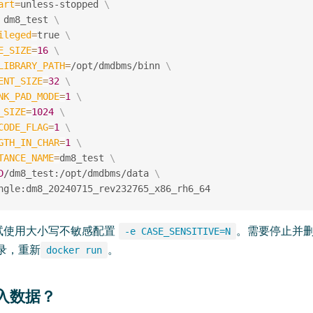
art
=
unless-stopped 
\
 dm8_test 
\
ileged
=
true 
\
E_SIZE
=
16
\
LIBRARY_PATH
=
/opt/dmdbms/binn 
\
ENT_SIZE
=
32
\
NK_PAD_MODE
=
1
\
_SIZE
=
1024
\
CODE_FLAG
=
1
\
GTH_IN_CHAR
=
1
\
TANCE_NAME
=
dm8_test 
\
D
/dm8_test:/opt/dmdbms/data 
\
试使用大小写不敏感配置
。需要停止并
-e CASE_SENSITIVE=N
录，重新
。
docker run
导入数据？