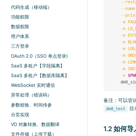
--rest
代码生成（移动端）
--name
--priv
功能权限
-e
PAG
数据权限
-e
LD_
-e
EXT
用户体系
-e
BLA
三方登录
-e
LOG
-e
UNI
OAuth 2.0（SSO 单点登录)
-e
LEN
SaaS 多租户【字段隔离】
-e
INS
SaaS 多租户【数据库隔离】
-v
$PW
WebSocket 实时通信
异常处理（错误码）
备注：可以尝
参数校验、时间传参
目
dm8_test
分页实现
VO 对象转换、数据翻译
1.2 如何
文件存储（上传下载）