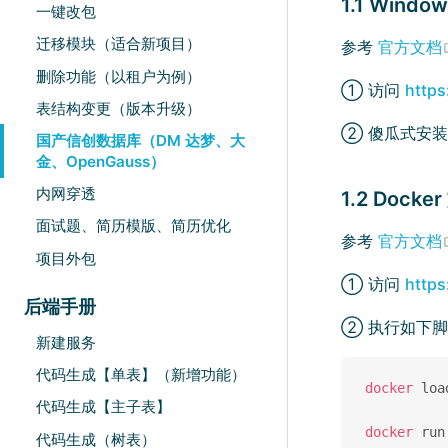
1.1 Windo
一键改包
迁移模块（适合新项目）
参考
官方文档
删除功能（以租户为例）
① 访问
http
表结构变更（版本升级）
② 傻瓜式安
国产信创数据库（DM 达梦、大
金、OpenGauss）
内网穿透
1.2 Docke
面试题、简历模版、简历优化
参考
官方文档
项目外包
① 访问
http
后端手册
② 执行如下脚本
新建服务
代码生成【单表】（新增功能）
docker
 loa
代码生成【主子表】
docker
 run
代码生成（树表）