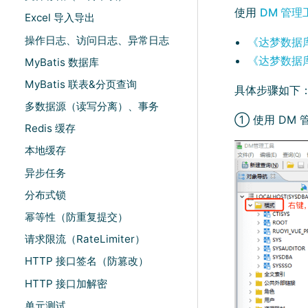
使用
DM 管理
Excel 导入导出
操作日志、访问日志、异常日志
《达梦数据库
《达梦数据库
MyBatis 数据库
MyBatis 联表&分页查询
具体步骤如下
多数据源（读写分离）、事务
① 使用 DM
Redis 缓存
本地缓存
异步任务
分布式锁
幂等性（防重复提交）
请求限流（RateLimiter）
HTTP 接口签名（防篡改）
HTTP 接口加解密
单元测试