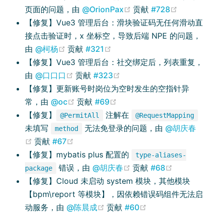
(opens new window)
(opens ne
页面的问题，由
@OrionPax
贡献
#728
【修复】Vue3 管理后台：滑块验证码无任何滑动直
接点击验证时，x 坐标空，导致后端 NPE 的问题，
(opens new window)
(opens new window)
由
@柯杨
贡献
#321
【修复】Vue3 管理后台：社交绑定后，列表重复，
(opens new window)
(opens new window)
由
@口口口
贡献
#323
【修复】更新账号时岗位为空时发生的空指针异
(opens new window)
(opens new window)
常，由
@oc
贡献
#69
【修复】
注解在
@PermitAll
@RequestMapping
未填写
无法免登录的问题，由
@胡庆春
method
(opens new window)
(opens new window)
贡献
#67
【修复】mybatis plus 配置的
type-aliases-
(opens new window)
(opens new
错误，由
@胡庆春
贡献
#68
package
【修复】Cloud 未启动 system 模块，其他模块
【bpm\report 等模块】，因依赖错误码组件无法启
(opens new window)
(opens new windo
动服务，由
@陈晨成
贡献
#60