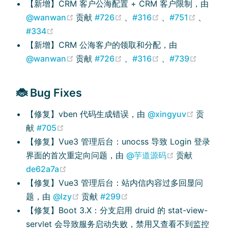
【新增】CRM 客户公海配置 + CRM 客户限制，由
(opens new window)
(opens new window)
(opens new win
(opens
@wanwan
贡献
#726
、
#316
、
#751
、
(opens new window)
#334
【新增】CRM 公海客户的领取和分配，由
(opens new window)
(opens new window)
(opens new win
(opens
@wanwan
贡献
#726
、
#316
、
#739
🐞 Bug Fixes
(opens 
【修复】vben 代码生成错误，由
@xingyuv
贡
(opens new window)
献
#705
【修复】Vue3 管理后台：unocss 导致 Login 登录
(opens new 
界面的首次重定向问题，由
@芋道源码
贡献
(opens new window)
de62a7a
【修复】Vue3 管理后台：站内信内容过多回显问
(opens new window)
(opens new window)
题，由
@lzy
贡献
#299
【修复】Boot 3.X：分支启用 druid 的 stat-view-
servlet 会导致服务启动失败，禁用又查看不到监控