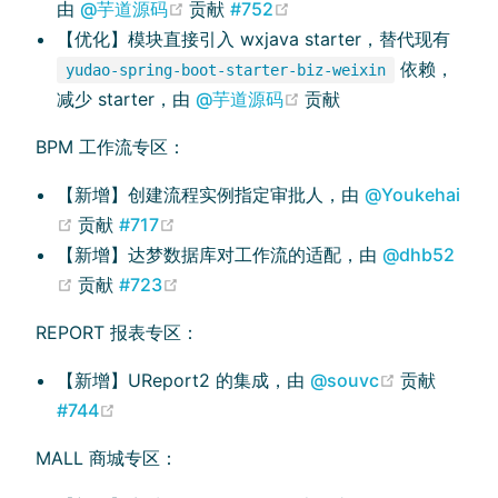
(opens new window)
(opens new window)
由
@芋道源码
贡献
#752
【优化】模块直接引入 wxjava starter，替代现有
依赖，
yudao-spring-boot-starter-biz-weixin
(opens new window)
减少 starter，由
@芋道源码
贡献
BPM 工作流专区：
【新增】创建流程实例指定审批人，由
@Youkehai
(opens new window)
(opens new window)
贡献
#717
【新增】达梦数据库对工作流的适配，由
@dhb52
(opens new window)
(opens new window)
贡献
#723
REPORT 报表专区：
(opens ne
【新增】UReport2 的集成，由
@souvc
贡献
(opens new window)
#744
MALL 商城专区：