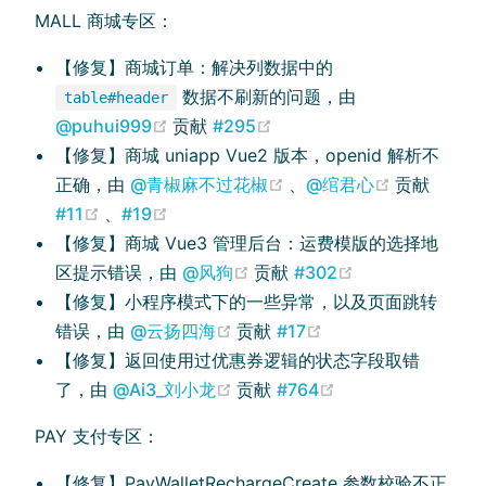
MALL 商城专区：
【修复】商城订单：解决列数据中的
数据不刷新的问题，由
table#header
(opens new window)
(opens new window)
@puhui999
贡献
#295
【修复】商城 uniapp Vue2 版本，openid 解析不
(opens new window)
(opens ne
正确，由
@青椒麻不过花椒
、
@绾君心
贡献
(opens new window)
(opens new window)
#11
、
#19
【修复】商城 Vue3 管理后台：运费模版的选择地
(opens new window)
(opens new wi
区提示错误，由
@风狗
贡献
#302
【修复】小程序模式下的一些异常，以及页面跳转
(opens new window)
(opens new window
错误，由
@云扬四海
贡献
#17
【修复】返回使用过优惠券逻辑的状态字段取错
(opens new window)
(opens new wind
了，由
@Ai3_刘小龙
贡献
#764
PAY 支付专区：
【修复】PayWalletRechargeCreate 参数校验不正