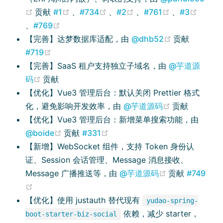
(opens new window)
(opens new window)
(opens new window)
(opens new window)
(opens new 
贡献
#1
、
#734
、
#2
、
#761
、
#3
(opens new window)
(opens new window)
、
#769
(opens new 
【完善】达梦数据库适配，由
@dhb52
贡献
(opens new window)
#719
【完善】SaaS 租户支持独立子域名，由
@芋道源
(opens new window)
码
贡献
【优化】Vue3 管理后台：默认关闭 Prettier 格式
(opens new 
化，避免影响开发效率，由
@芋道源码
贡献
【优化】Vue3 管理后台：新增菜单搜索功能，由
(opens new window)
(opens new window)
@boide
贡献
#331
【新增】WebSocket 组件，支持 Token 身份认
证、Session 会话管理、Message 消息接收、
(opens new w
Message 广播推送等，由
@芋道源码
贡献
#749
(opens new window)
【优化】使用 justauth 替代现有
yudao-spring-
依赖，减少 starter，
boot-starter-biz-social