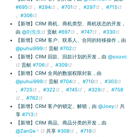
(opens new window)
(opens new window)
(opens new window)
(opens new wi
#695
、
#294
、
#701
、
#297
、
#715
(opens new window)
(opens new window)
、
#306
【新增】CRM 商机、商机类型、商机状态的开发，
(opens new window)
(opens new window)
(opens new win
(opens
由
@刘先生
贡献
#697
、
#747
、
#330
【新增】CRM 客户、联系人、合同的转移操作，由
(opens new window)
(opens new window)
@puhui999
贡献
#702
【新增】CRM 回款、回款计划的开发，由
@souvc
(opens new window)
(opens new window)
(opens new window)
贡献
#706
、
#309
【新增】CRM 全局的数据权限封装，由
(opens new window)
(opens new window)
(opens new wi
@puhui999
贡献
#704
、
#710
、
#303
(opens new window)
(opens new window)
(opens new window)
(opens new window)
(opens new 
、
#725
、
#322
、
#745
、
#329
、
#758
(opens new window)
(opens new window)
、
#762
(opens
【新增】CRM 客户的锁定、解锁，由
@Joey
共
(opens new window)
享
#713
【新增】CRM 商品、商品分类的开发，由
(opens new window)
(opens new window)
(opens new wind
@ZanGe丶
共享
#308
、
#716