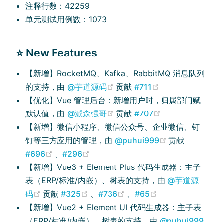
注释行数：42259
单元测试用例数：1073
⭐ New Features
【新增】RocketMQ、Kafka、RabbitMQ 消息队列
(opens new window)
(opens new win
的支持，由
@芋道源码
贡献
#711
【优化】Vue 管理后台：新增用户时，归属部门赋
(opens new window)
(opens new win
默认值，由
@派森强哥
贡献
#707
【新增】微信小程序、微信公众号、企业微信、钉
(opens new w
钉等三方应用的管理，由
@puhui999
贡献
(opens new window)
(opens new window)
#696
、
#296
【新增】Vue3 + Element Plus 代码生成器：主子
表（ERP/标准/内嵌）、树表的支持，由
@芋道源
(opens new window)
(opens new window)
(opens new window)
(opens new win
码
贡献
#325
、
#736
、
#65
【新增】Vue2 + Element UI 代码生成器：主子表
（ERP/标准/内嵌）、树表的支持，由
@puhui999