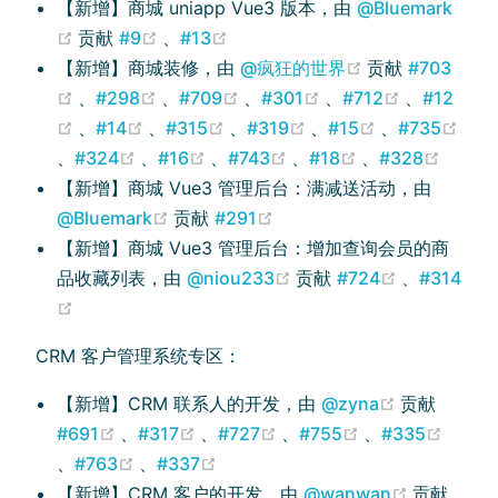
【新增】商城 uniapp Vue3 版本，由
@Bluemark
(opens new window)
(opens new window)
(opens new window)
贡献
#9
、
#13
(opens new wi
【新增】商城装修，由
@疯狂的世界
贡献
#703
(opens new window)
(opens new window)
(opens new window)
(opens new window
(opens ne
、
#298
、
#709
、
#301
、
#712
、
#12
(opens new window)
(opens new window)
(opens new window)
(opens new window)
(opens new w
、
#14
、
#315
、
#319
、
#15
、
#735
(opens new window)
(opens new window)
(opens new window)
(opens new window)
(opens new wi
(open
、
#324
、
#16
、
#743
、
#18
、
#328
【新增】商城 Vue3 管理后台：满减送活动，由
(opens new window)
(opens new window)
@Bluemark
贡献
#291
【新增】商城 Vue3 管理后台：增加查询会员的商
(opens new window)
(opens ne
品收藏列表，由
@niou233
贡献
#724
、
#314
(opens new window)
CRM 客户管理系统专区：
(opens ne
【新增】CRM 联系人的开发，由
@zyna
贡献
(opens new window)
(opens new window)
(opens new window)
(opens new wi
#691
、
#317
、
#727
、
#755
、
#335
(opens new window)
(opens new window)
(opens new window)
、
#763
、
#337
(opens n
【新增】CRM 客户的开发，由
@wanwan
贡献