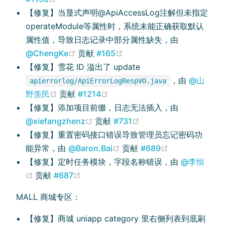
【修复】当显式声明@ApiAccessLog注解但未指定
operateModule等属性时，系统未能正确获取默认
属性值，导致日志记录中部分属性缺失，由
(opens new window)
(opens new window)
@ChengKe
贡献
#165
【修复】雪花 ID 溢出了 update
，由
@山
apierrorlog/ApiErrorLogRespVO.java
(opens new window)
(opens new window)
野羡民
贡献
#1214
【修复】添加项目前缀，日志无法插入，由
(opens new window)
(opens new window)
@xiefangzhenz
贡献
#731
【修复】重置密码接口错误导致管理员忘记密码功
(opens new window)
(opens new w
能异常，由
@Baron.Bai
贡献
#689
【修复】定时任务模块，字段名称错误，由
@李恒
(opens new window)
(opens new window)
贡献
#687
MALL 商城专区：
【修复】商城 uniapp category 里右侧列表到底刷