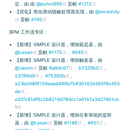
(opens new window)
(opens new wi
定，由 由
@puhui999
贡献
#1212
【优化】简化滑动脱敏处理器实现，由
@mcwindy
(opens new window)
(opens new window)
贡献
#745
BPM 工作流专区：
【新增】SIMPLE 设计器，增加延迟器，由
(opens new window)
(opens new window)
(opens new windo
@Lesan
贡献
#1175
、
#645
【新增】SIMPLE 设计器，增加触发器，由
(opens new window)
(opens new window)
(opens new
@Jason
贡献
8a8dc67
、
b7329b0
、
(opens new window)
(opens new window)
53789d9
、
475385b
、
a23b0480f159eaad446b7b93b182b565f8c455
(opens new window)
de
、
e32fc81df6c2b8214d784cc1a01b1a3d274b1ca
(opens new window)
1
【新增】SIMPLE 设计器，增加任务审批的监听
(opens new window)
(opens new window)
(opens new
器，由
@Lesan
贡献
#1186
、
#651
、