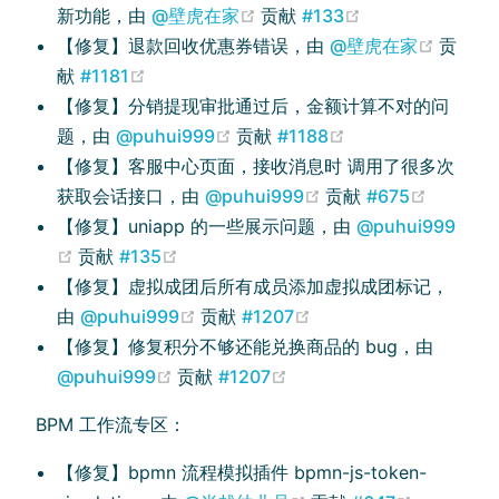
(opens new window)
(opens new win
新功能，由
@壁虎在家
贡献
#133
(opens
【修复】退款回收优惠券错误，由
@壁虎在家
贡
(opens new window)
献
#1181
【修复】分销提现审批通过后，金额计算不对的问
(opens new window)
(opens new wind
题，由
@puhui999
贡献
#1188
【修复】客服中心页面，接收消息时 调用了很多次
(opens new window
(opens 
获取会话接口，由
@puhui999
贡献
#675
【修复】uniapp 的一些展示问题，由
@puhui999
(opens new window)
(opens new window)
贡献
#135
【修复】虚拟成团后所有成员添加虚拟成团标记，
(opens new window)
(opens new window)
由
@puhui999
贡献
#1207
【修复】修复积分不够还能兑换商品的 bug，由
(opens new window)
(opens new window)
@puhui999
贡献
#1207
BPM 工作流专区：
【修复】bpmn 流程模拟插件 bpmn-js-token-