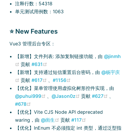
注释行数：54318
单元测试用例数：1063
⭐ New Features
Vue3 管理后台专区：
【新增】文件列表: 添加复制链接功能，由
@jinmh
(opens new window)
(opens new window)
贡献
#631
【新增】支持通过短信重置后台密码，由
@杨宇庆
(opens new window)
(opens new window)
(opens new window)
贡献
#617
、
#1156
【优化】菜单管理使用虚拟化树形控件实现，由
(opens new window)
(opens new window)
(opens n
@puhui999
、
@Jason0z
贡献
#627
、
(opens new window)
#678
【优化】Vite CJS Node API deprecated
(opens new window)
(opens new window
waring，由
@崮生
贡献
#117
【优化】InEnum 不必须指定 int 类型，通过泛型指