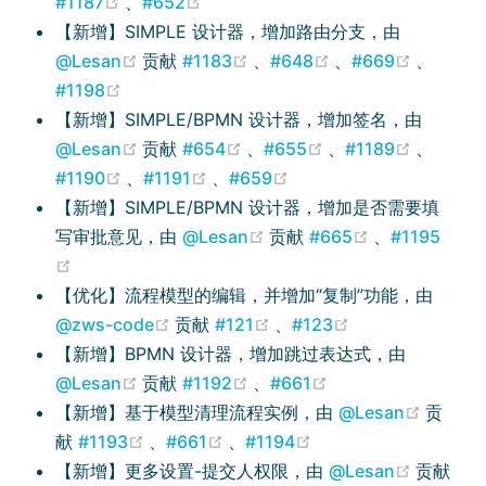
(opens new window)
(opens new window)
#1187
、
#652
【新增】SIMPLE 设计器，增加路由分支，由
(opens new window)
(opens new window)
(opens new wind
(opens 
@Lesan
贡献
#1183
、
#648
、
#669
、
(opens new window)
#1198
【新增】SIMPLE/BPMN 设计器，增加签名，由
(opens new window)
(opens new window)
(opens new windo
(opens 
@Lesan
贡献
#654
、
#655
、
#1189
、
(opens new window)
(opens new window)
(opens new window)
#1190
、
#1191
、
#659
【新增】SIMPLE/BPMN 设计器，增加是否需要填
(opens new window)
(opens new 
写审批意见，由
@Lesan
贡献
#665
、
#1195
(opens new window)
【优化】流程模型的编辑，并增加“复制”功能，由
(opens new window)
(opens new window)
(opens new win
@zws-code
贡献
#121
、
#123
【新增】BPMN 设计器，增加跳过表达式，由
(opens new window)
(opens new window)
(opens new windo
@Lesan
贡献
#1192
、
#661
(opens
【新增】基于模型清理流程实例，由
@Lesan
贡
(opens new window)
(opens new window)
(opens new window)
献
#1193
、
#661
、
#1194
(opens 
【新增】更多设置-提交人权限，由
@Lesan
贡献