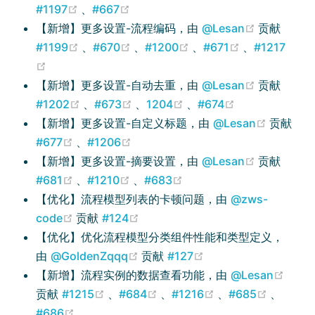
(opens new window)
(opens new window)
#1197
、
#667
(opens ne
【新增】更多设置-流程编码，由
@Lesan
贡献
(opens new window)
(opens new window)
(opens new window)
(opens new 
#1199
、
#670
、
#1200
、
#671
、
#1217
(opens new window)
(opens ne
【新增】更多设置-自动去重，由
@Lesan
贡献
(opens new window)
(opens new window)
(opens new window)
(opens new w
#1202
、
#673
、
1204
、
#674
(opens 
【新增】更多设置-自定义标题，由
@Lesan
贡献
(opens new window)
(opens new window)
#677
、
#1206
(opens ne
【新增】更多设置-摘要设置，由
@Lesan
贡献
(opens new window)
(opens new window)
(opens new window)
#681
、
#1210
、
#683
【优化】流程模型列表的卡顿问题，由
@zws-
(opens new window)
(opens new window)
code
贡献
#124
【优化】优化流程模型分类组件性能和类型定义，
(opens new window)
(opens new window
由
@GoldenZqqq
贡献
#127
(open
【新增】流程实例的数据查看功能，由
@Lesan
(opens new window)
(opens new window)
(opens new wind
(opens 
贡献
#1215
、
#684
、
#1216
、
#685
、
(opens new window)
#686