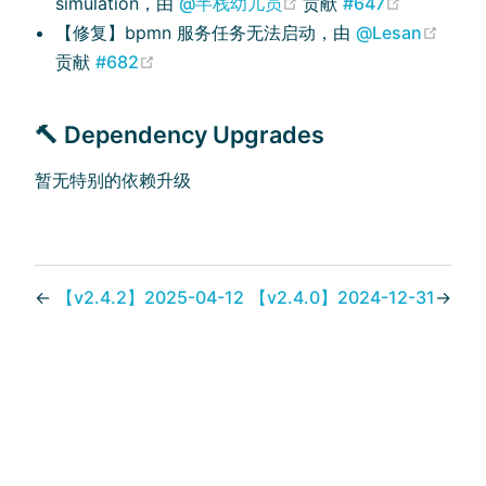
(opens new window)
(opens n
simulation，由
@半栈幼儿员
贡献
#647
(open
【修复】bpmn 服务任务无法启动，由
@Lesan
(opens new window)
贡献
#682
🔨 Dependency Upgrades
暂无特别的依赖升级
←
【v2.4.2】2025-04-12
【v2.4.0】2024-12-31
→